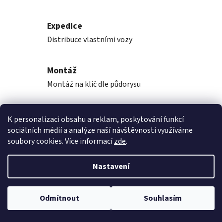
Expedice
Distribuce vlastními vozy
Montáž
Montáž na klič dle půdorysu
K personalizaci obsahu a reklam, poskytování funkcí
Popis
sociálních médií a analýze naší návštěvnosti využíváme
soubory cookies. Více informací
zde
.
Diskuze
Nastavení
Z
Vytvořil Shoptet
á
Odmítnout
Souhlasím
Copyright 2026
Rekupka, s.r.o.
. Všechna práva vyhrazena.
p
Upravit nastavení cookies