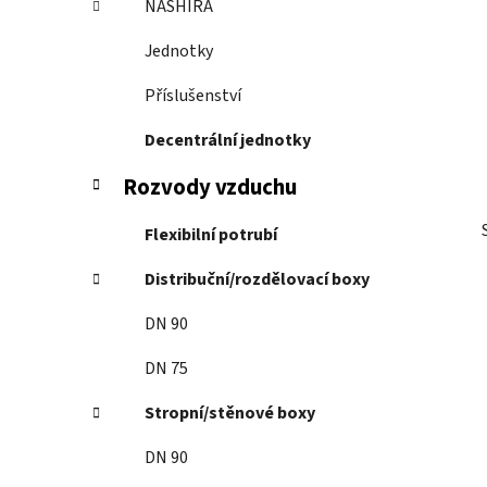
NASHIRA
p
a
Jednotky
n
Příslušenství
e
l
Decentrální jednotky
Rozvody vzduchu
Flexibilní potrubí
Distribuční/rozdělovací boxy
DN 90
DN 75
Stropní/stěnové boxy
DN 90