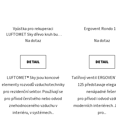
Vyústka pro rekuperaci
Ergovent Rondo 
LUFTOMET Sky dřevo kruh buk
mydlenka
Na dotaz
Na dotaz
DETAIL
DETAIL
LUFTOMET® Sky jsou koncové
Talířový ventil ERGOV
elementy rozvodů vzduchotechniky
125 představuje elega
pro rezidenční sektor. Používají se
nenápadné řešen
pro přívod čerstvého nebo odvod
pro přívod i odvod vzd
znehodnoceného vzduchu v
moderních interiérech. 
interiéru, v systémech...
pro...