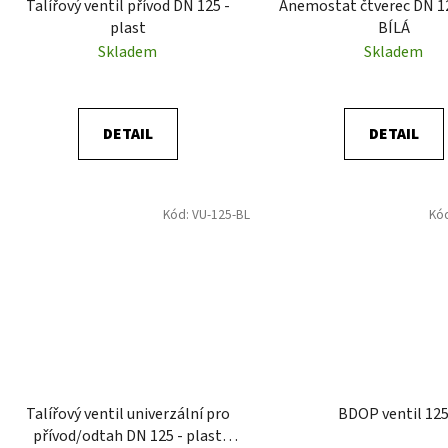
Talířový ventil přívod DN 125 -
Anemostat čtverec DN 12
plast
BÍLÁ
Skladem
Skladem
DETAIL
DETAIL
Kód:
VU-125-BL
Kó
Talířový ventil univerzální pro
BDOP ventil 12
přívod/odtah DN 125 - plast