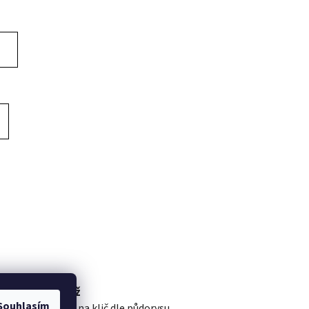
Montáž
Souhlasím
Montáž na klič dle půdorysu