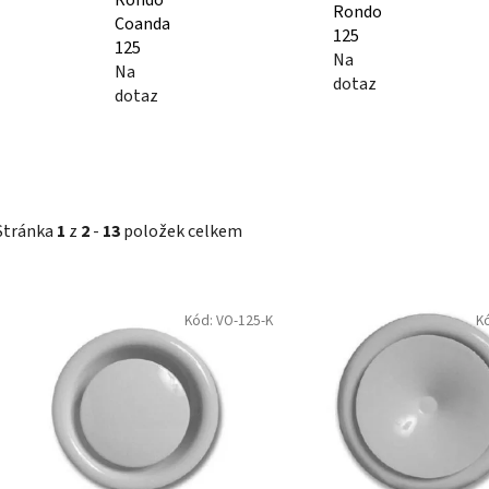
Rondo
Coanda
125
125
Na
Na
dotaz
dotaz
Stránka
1
z
2
-
13
položek celkem
V
Kód:
VO-125-K
K
ý
p
i
s
p
r