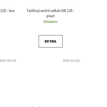
u
k
 125 - kov
Talířový ventil odtah DN 125 -
t
plast
ů
Skladem
DETAIL
Kód:
VH-125
Kód:
VU-125