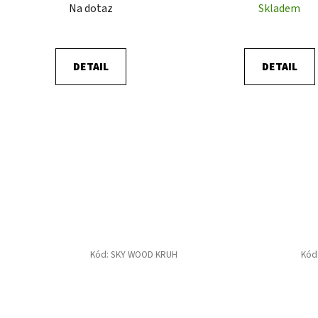
ČERNÁ
Na dotaz
Skladem
DETAIL
DETAIL
Kód:
SKY WOOD KRUH
Kód