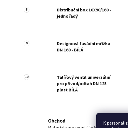
Distribuční box 10X90/160 -
jednořadý
Designová fasádní mřížka
DN 160 - BÍLÁ
Talířový ventil univerzální
pro přívod/odtah DN 125 -
plast BÍLÁ
Obchod
K personaliz
Materiály pro montáže VZT