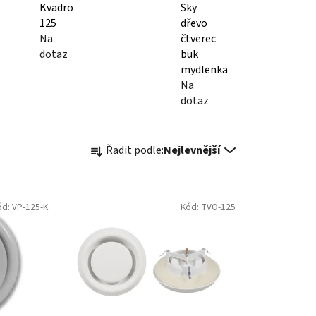
Kvadro
Sky
125
dřevo
Na
čtverec
dotaz
buk
mydlenka
Na
dotaz
Ř
Řadit podle:
Nejlevnější
a
z
e
ód:
VP-125-K
Kód:
TVO-125
n
í
p
r
o
d