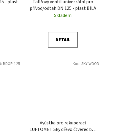
5 - plast
Talířový ventil univerzální pro
přívod/odtah DN 125 - plast BÍLÁ
Skladem
DETAIL
d:
BDOP-125
Kód:
SKY WOOD
5
Vyústka pro rekuperaci
LUFTOMET Sky dřevo čtverec buk