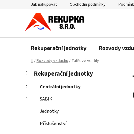
Přejít
Jak nakupovat
Obchodní podmínky
Podmínk
na
obsah
Rekuperační jednotky
Rozvody vzd
Domů
/
Rozvody vzduchu
/
Talířové ventily
P
K
Přeskočit
Rekuperační jednotky
a
kategorie
o
t
s
Centrální jednotky
e
t
g
SABIK
r
o
a
r
Jednotky
i
n
e
Příslušenství
n
í