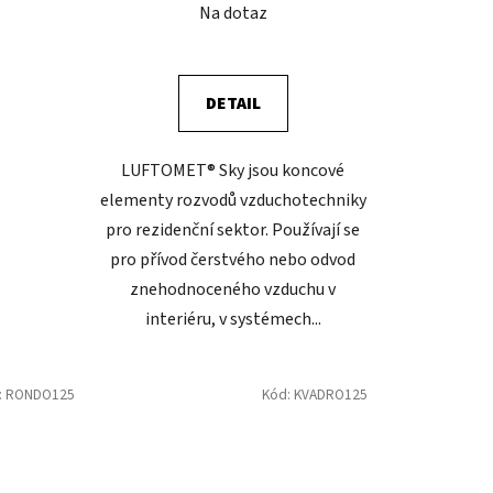
mydlenka
Na dotaz
DETAIL
LUFTOMET® Sky jsou koncové
elementy rozvodů vzduchotechniky
pro rezidenční sektor. Používají se
pro přívod čerstvého nebo odvod
znehodnoceného vzduchu v
interiéru, v systémech...
:
RONDO125
Kód:
KVADRO125