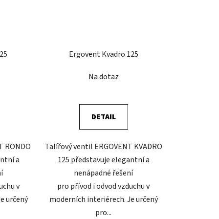
125
Ergovent Kvadro 125
Na dotaz
DETAIL
ENT RONDO
Talířový ventil ERGOVENT KVADRO
ntní a
125 představuje elegantní a
í
nenápadné řešení
uchu v
pro přívod i odvod vzduchu v
Je určený
moderních interiérech. Je určený
pro...