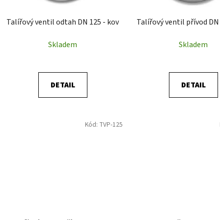
o
d
Talířový ventil odtah DN 125 - kov
Talířový ventil přívod DN
u
k
Skladem
Skladem
t
ů
DETAIL
DETAIL
Kód:
TVP-125