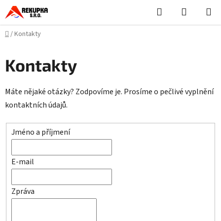
Přejít
Hledat
NÁKUPN
na
KOŠÍK
obsah
Domů
/
Kontakty
Kontakty
Máte nějaké otázky? Zodpovíme je. Prosíme o pečlivé vyplnění
kontaktních údajů.
Jméno a příjmení
E-mail
Zpráva