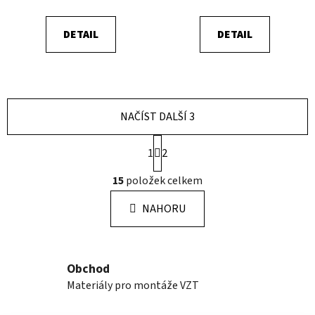
DETAIL
DETAIL
NAČÍST DALŠÍ 3
S
1
2
t
r
O
15
položek celkem
á
v
n
l
k
NAHORU
á
o
d
v
a
á
n
c
Obchod
í
í
Materiály pro montáže VZT
p
r