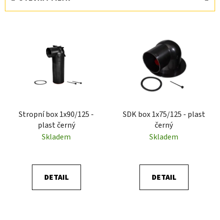
n
í
V
p
ý
r
p
o
i
d
s
u
p
k
r
t
Stropní box 1x90/125 -
SDK box 1x75/125 - plast
o
ů
plast černý
černý
d
Skladem
Skladem
u
k
t
DETAIL
DETAIL
ů