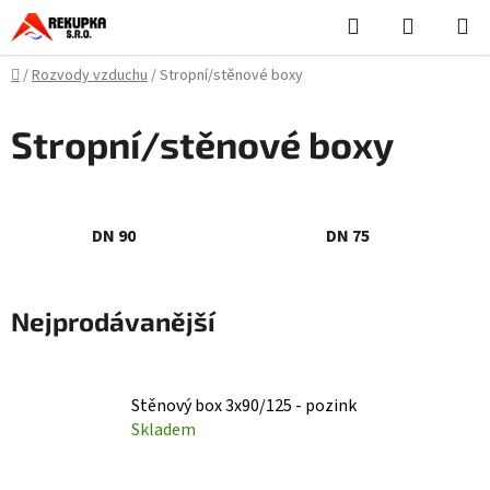
Přejít
Hledat
NÁKUPN
na
KOŠÍK
obsah
Domů
/
Rozvody vzduchu
/
Stropní/stěnové boxy
Stropní/stěnové boxy
DN 90
DN 75
Nejprodávanější
Stěnový box 3x90/125 - pozink
Skladem