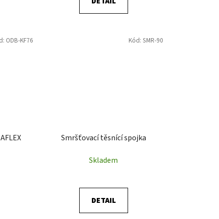
DETAIL
d:
ODB-KF76
Kód:
SMR-90
MAFLEX
Smršťovací těsnící spojka
Skladem
DETAIL