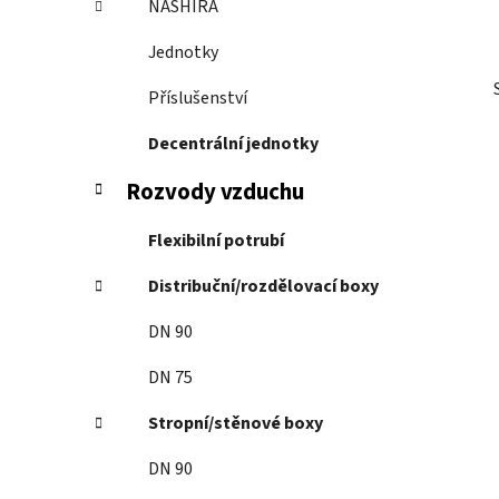
NASHIRA
p
a
Jednotky
n
Příslušenství
e
l
Decentrální jednotky
Rozvody vzduchu
Flexibilní potrubí
Distribuční/rozdělovací boxy
DN 90
DN 75
Stropní/stěnové boxy
DN 90