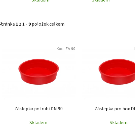
Stránka
1
z
1
-
9
položek celkem
V
Kód:
ZA-90
ý
p
i
s
p
r
o
d
Záslepka potrubí DN 90
Záslepka pro box D
u
k
Skladem
Skladem
t