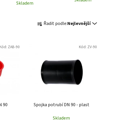
Skladem
Ř
Řadit podle:
Nejlevnější
a
z
e
Kód:
ZAB-90
Kód:
ZV-90
n
í
p
r
o
d
u
k
N 90
Spojka potrubí DN 90 - plast
t
ů
Skladem