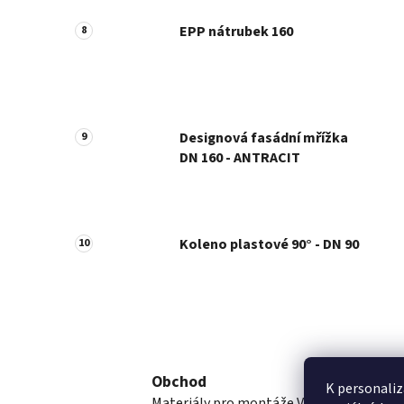
EPP nátrubek 160
Designová fasádní mřížka
DN 160 - ANTRACIT
Koleno plastové 90° - DN 90
Obchod
K personaliz
Materiály pro montáže VZT