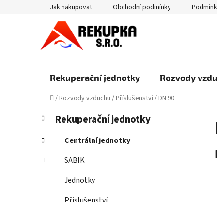
Přejít
Jak nakupovat
Obchodní podmínky
Podmínk
na
obsah
Rekuperační jednotky
Rozvody vzd
Domů
/
Rozvody vzduchu
/
Příslušenství
/
DN 90
P
K
Přeskočit
Rekuperační jednotky
a
kategorie
o
t
s
Centrální jednotky
e
t
g
SABIK
r
o
a
r
Jednotky
i
n
e
Příslušenství
n
í