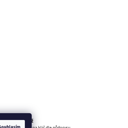
Montáž
Souhlasím
Montáž na klič dle půdorysu