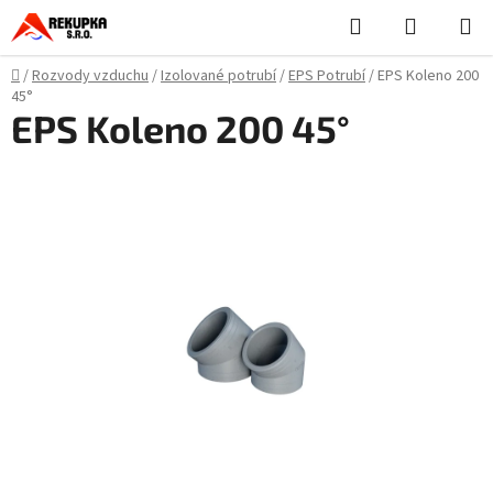
Přejít
Hledat
NÁKUPN
na
KOŠÍK
obsah
Domů
/
Rozvody vzduchu
/
Izolované potrubí
/
EPS Potrubí
/
EPS Koleno 200
45°
EPS Koleno 200 45°