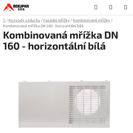
Přejít
Hledat
NÁKUPN
na
KOŠÍK
obsah
Domů
/
Rozvody vzduchu
/
Fasádní mřížky
/
Kombinované mřížky
/
Kombinovaná mřížka DN 160 - horizontální bílá
Kombinovaná mřížka DN
160 - horizontální bílá