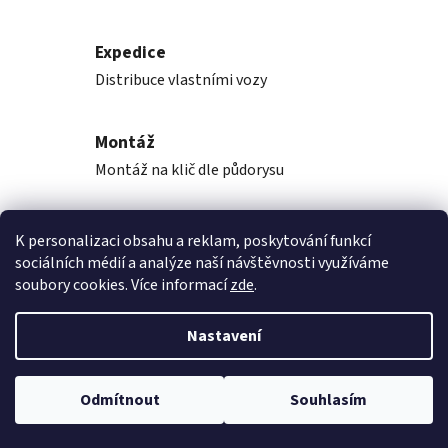
Expedice
Distribuce vlastními vozy
Montáž
Montáž na klič dle půdorysu
K personalizaci obsahu a reklam, poskytování funkcí
Popis
sociálních médií a analýze naší návštěvnosti využíváme
soubory cookies. Více informací
zde
.
Diskuze
Nastavení
Z
Vytvořil Shoptet
á
Odmítnout
Souhlasím
Copyright 2026
Rekupka, s.r.o.
. Všechna práva vyhrazena.
p
Upravit nastavení cookies