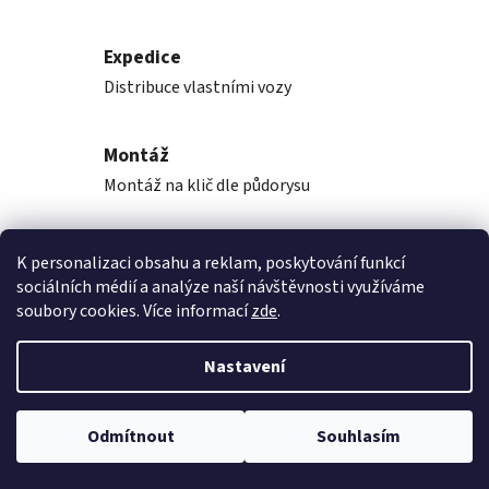
Expedice
Distribuce vlastními vozy
Montáž
Montáž na klič dle půdorysu
K personalizaci obsahu a reklam, poskytování funkcí
Popis
sociálních médií a analýze naší návštěvnosti využíváme
soubory cookies. Více informací
zde
.
Diskuze
Nastavení
Z
Vytvořil Shoptet
á
Odmítnout
Souhlasím
Copyright 2026
Rekupka, s.r.o.
. Všechna práva vyhrazena.
p
Upravit nastavení cookies