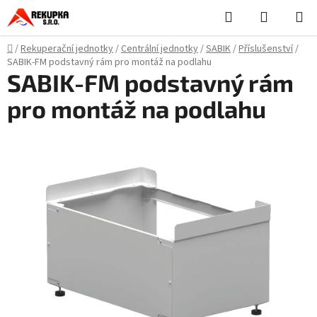
Přejít
Hledat
NÁKUPN
na
KOŠÍK
obsah
Domů
/
Rekuperační jednotky
/
Centrální jednotky
/
SABIK
/
Příslušenství
/
SABIK-FM podstavný rám pro montáž na podlahu
SABIK-FM podstavný rám
pro montáž na podlahu