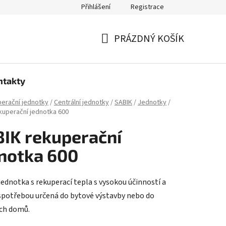
Přihlášení
Registrace
PRÁZDNÝ KOŠÍK
NÁKUPNÍ
KOŠÍK
ntakty
erační jednotky
/
Centrální jednotky
/
SABIK
/
Jednotky
/
kuperační jednotka 600
IK rekuperační
notka 600
jednotka s rekuperací tepla s vysokou účinností a
spotřebou určená do bytové výstavby nebo do
ch domů.