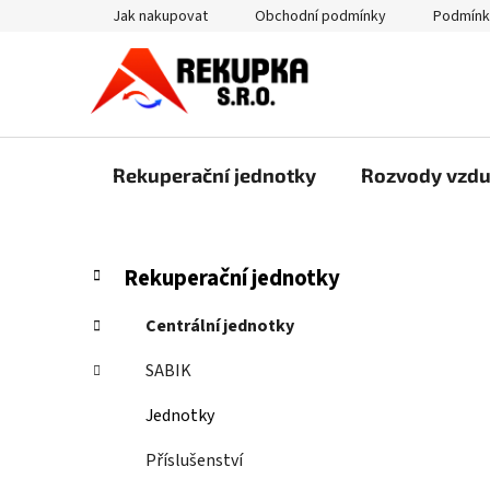
Přejít
Jak nakupovat
Obchodní podmínky
Podmínk
na
obsah
Rekuperační jednotky
Rozvody vzd
P
K
Přeskočit
Rekuperační jednotky
a
kategorie
o
t
s
Centrální jednotky
e
t
g
SABIK
r
o
a
r
Jednotky
i
n
e
Příslušenství
n