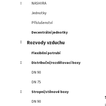
í
NASHIRA
p
a
Jednotky
n
Příslušenství
e
l
Decentrální jednotky
Rozvody vzduchu
Flexibilní potrubí
Distribuční/rozdělovací boxy
DN 90
DN 75
Stropní/stěnové boxy
DN 90