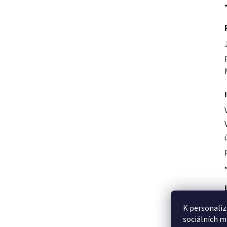
K personaliz
sociálních m