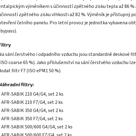
entalpickým výměníkem s účinností zpětného zisku tepla až 86 % 
účinností zpětného zisku vlhkosti až 82 %. Výměník je přístupný p
otevření čelního panelu. Pro letní provoz je jednotka vybavena o
(bypass).
Filtry
Na sání čerstvého i odpadního vzduchu jsou standardně deskové fil
(ISO coarse 65 %). Jako příslušenství na sání čerstvého vzduchu lze
dodat filtr F7 (ISO ePM1 50 %).
Náhradní filtry:
• AFR-SABIK 210 G4/G4, set 2 ks
• AFR-SABIK 210 F7/G4, set 2 ks
• AFR-SABIK 350 G4/G4, set 2 ks
• AFR-SABIK 350 F7/G4, set 2 ks
• AFR-SABIK 500/600 G4/G4, set 2 ks
• AFR-SABIK 500/600 F7/G4, set 2 ks