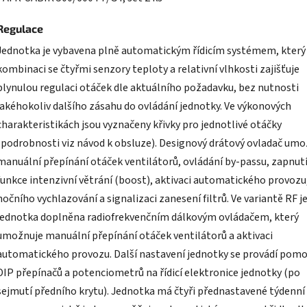
Regulace
Jednotka je vybavena plně automatickým řídicím systémem, který
kombinaci se čtyřmi senzory teploty a relativní vlhkosti zajišťuje
plynulou regulaci otáček dle aktuálního požadavku, bez nutnosti
jakéhokoliv dalšího zásahu do ovládání jednotky. Ve výkonových
charakteristikách jsou vyznačeny křivky pro jednotlivé otáčky
(podrobnosti viz návod k obsluze). Designový drátový ovladač umo
manuální přepínání otáček ventilátorů, ovládání by-passu, zapnut
funkce intenzivní větrání (boost), aktivaci automatického provozu
nočního vychlazování a signalizaci zanesení filtrů. Ve variantě RF j
jednotka doplněna radiofrekvenčním dálkovým ovládačem, který
umožnuje manuální přepínání otáček ventilátorů a aktivaci
automatického provozu. Další nastavení jednotky se provádí pomo
DIP přepínačů a potenciometrů na řídicí elektronice jednotky (po
sejmutí předního krytu). Jednotka má čtyři přednastavené týdenní