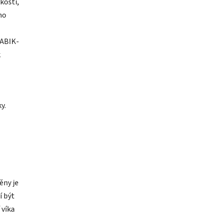
kosti,
ho
SABIK-
k
y.
ěny je
í být
 víka