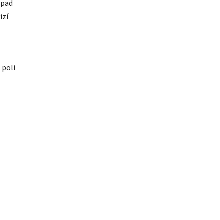
dpad
izí
 poli