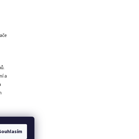
vače
ů.
ní a
a
m
á
Souhlasím