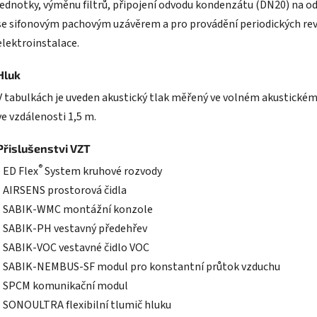
jednotky, výměnu filtrů, připojení odvodu kondenzátu (DN20) na o
se sifonovým pachovým uzávěrem a pro provádění periodických rev
elektroinstalace.
Hluk
V tabulkách je uveden akustický tlak měřený ve volném akustickém
ve vzdálenosti 1,5 m.
Přislušenstvi VZT
®
• ED Flex
System kruhové rozvody
• AIRSENS prostorová čidla
• SABIK-WMC montážní konzole
• SABIK-PH vestavný předehřev
• SABIK-VOC vestavné čidlo VOC
• SABIK-NEMBUS-SF modul pro konstantní průtok vzduchu
• SPCM komunikační modul
• SONOULTRA flexibilní tlumič hluku