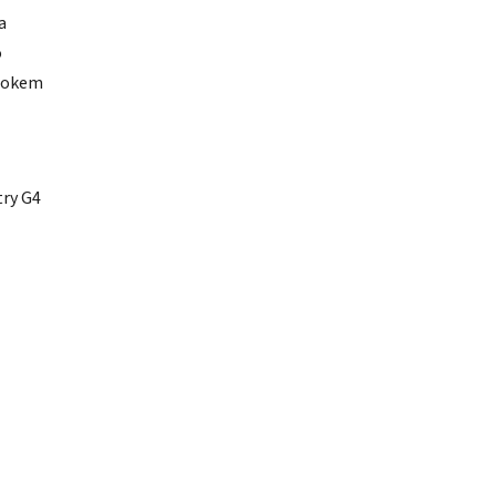
a
o
btokem
try G4