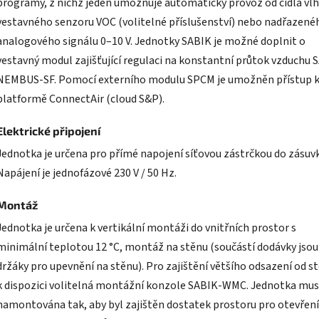
programy, z nichž jeden umožňuje automatický provoz od čidla vlh
vestavného senzoru VOC (volitelné příslušenství) nebo nadřazené
analogového signálu 0–10 V. Jednotky SABIK je možné doplnit o
vestavný modul zajišťující regulaci na konstantní průtok vzduchu 
NEMBUS-SF. Pomocí externího modulu SPCM je umožněn přístup 
platformě ConnectAir (cloud S&P).
Elektrické připojení
Jednotka je určena pro přímé napojení síťovou zástrčkou do zásuvk
Napájení je jednofázové 230 V / 50 Hz.
Montáž
Jednotka je určena k vertikální montáži do vnitřních prostor s
minimální teplotou 12 °C, montáž na stěnu (součástí dodávky jsou
držáky pro upevnění na stěnu). Pro zajištění většího odsazení od st
k dispozici volitelná montážní konzole SABIK-WMC. Jednotka mus
namontována tak, aby byl zajištěn dostatek prostoru pro otevření