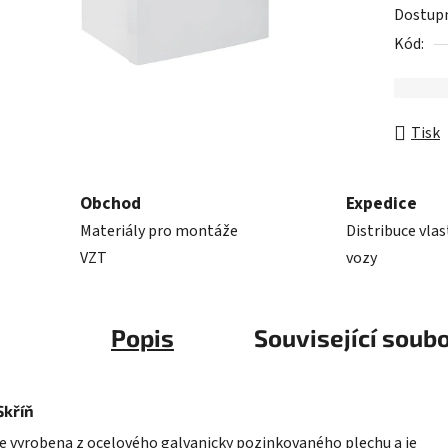
Dostup
Kód:
Tisk
Obchod
Expedice
Materiály pro montáže
Distribuce vla
VZT
vozy
Popis
Související soubo
Skříň
je vyrobena z ocelového galvanicky pozinkovaného plechu a je