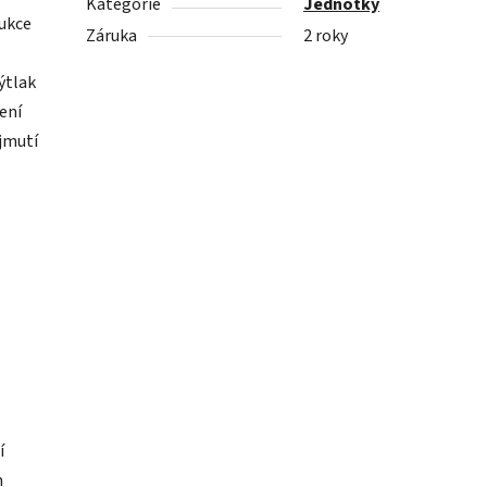
Kategorie
Jednotky
rukce
Záruka
2 roky
ýtlak
ení
ejmutí
í
m