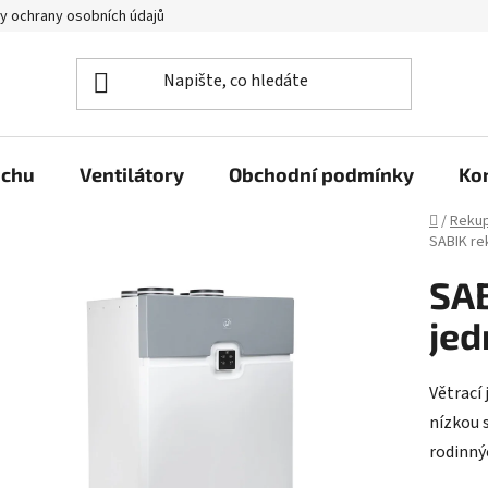
y ochrany osobních údajů
uchu
Ventilátory
Obchodní podmínky
Ko
Domů
/
Rekup
SABIK re
SAB
jed
Větrací 
nízkou 
rodinný