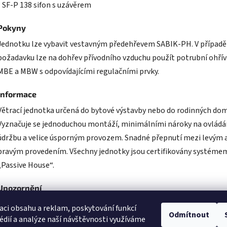
• SF-P 138 sifon s uzávěrem
Pokyny
Jednotku lze vybavit vestavným předehřevem SABIK-PH. V případě
požadavku lze na dohřev přívodního vzduchu použít potrubní ohří
MBE a MBW s odpovídajícími regulačními prvky.
Informace
Větrací jednotka určená do bytové výstavby nebo do rodinných dom
Vyznačuje se jednoduchou montáží, minimálními nároky na ovládá
údržbu a velice úsporným provozem. Snadné přepnutí mezi levým 
pravým provedením. Všechny jednotky jsou certifikovány systéme
„Passive House“.
Upozornění
Rekuperační jednotka SABIK 210 je součástí programu Nová zelen
aci obsahu a reklam, poskytování funkcí
Odmítnout
úsporám pod kódem
SVT30867
.
édií a analýze naší návštěvnosti využíváme