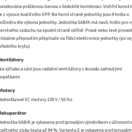
nalakována práškovou barvou v šedobílé kombinaci. Vnitřní konst
je z vysoce kvalitního EPP. Na horní straně jednotky jsou 4 hrdla o
průměru dle výkonu jednotky. Jednotka SABIK má navíc hrdlo pro v
čerstvého vzduchu na spodní straně skříně. Pravé nebo levé proved
získáme přepnutím přepínače na řídicí elektronice jednotky (po s
předního krytu).
Ventilátory
Na výtlaku a sání jsou radiální ventilátory s dozadu zahnutými
lopatkami.
Motory
Jednofázové EC motory 230 V / 50 Hz.
Rekuperátor
Jednotka SABIK je vybavena protiproudým výměníkem s účinnostn
zpětného zisku tepla až 94 %. Varianta E je vybavena protiproudý