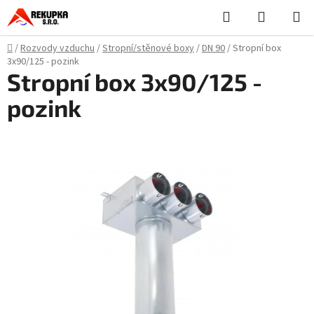
Přejít
Hledat
NÁKUPN
na
KOŠÍK
obsah
Domů
/
Rozvody vzduchu
/
Stropní/stěnové boxy
/
DN 90
/
Stropní box
3x90/125 - pozink
Stropní box 3x90/125 -
pozink