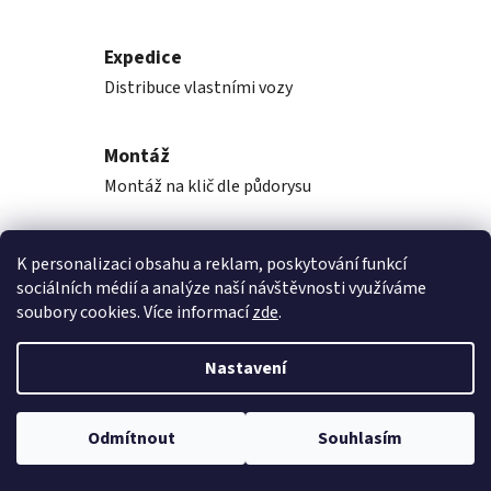
Expedice
Distribuce vlastními vozy
Montáž
Montáž na klič dle půdorysu
K personalizaci obsahu a reklam, poskytování funkcí
Popis
sociálních médií a analýze naší návštěvnosti využíváme
soubory cookies. Více informací
zde
.
Diskuze
Nastavení
Z
Vytvořil Shoptet
á
Odmítnout
Souhlasím
Copyright 2026
Rekupka, s.r.o.
. Všechna práva vyhrazena.
p
Upravit nastavení cookies