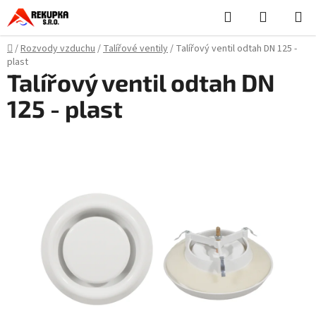
Přejít
Hledat
NÁKUPN
na
KOŠÍK
obsah
Domů
/
Rozvody vzduchu
/
Talířové ventily
/
Talířový ventil odtah DN 125 -
plast
Talířový ventil odtah DN
125 - plast